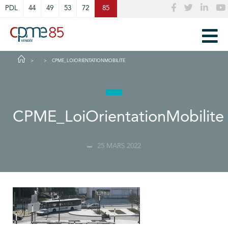
Cookies management panel
PDL
44
49
53
72
85
CPME_LOIORIENTATIONMOBILITE
CPME_LoiOrientationMobilite
25 MARS 2022