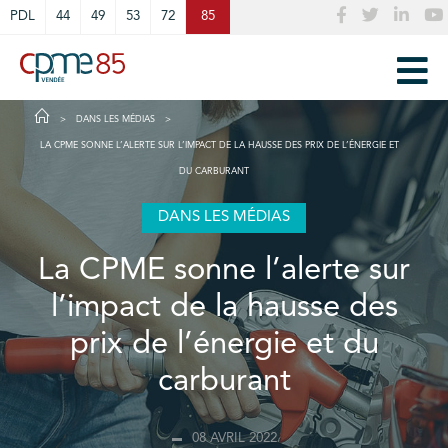
Cookies management panel
PDL
44
49
53
72
85
DANS LES MÉDIAS
LA CPME SONNE L’ALERTE SUR L’IMPACT DE LA HAUSSE DES PRIX DE L’ÉNERGIE ET
DU CARBURANT
DANS LES MÉDIAS
La CPME sonne l’alerte sur
l’impact de la hausse des
prix de l’énergie et du
carburant
08 AVRIL 2022