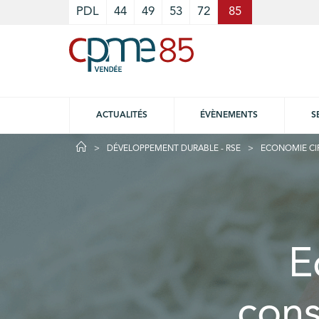
Cookies management panel
PDL
44
49
53
72
85
ACTUALITÉS
ÉVÈNEMENTS
S
DÉVELOPPEMENT DURABLE - RSE
ECONOMIE CI
E
con