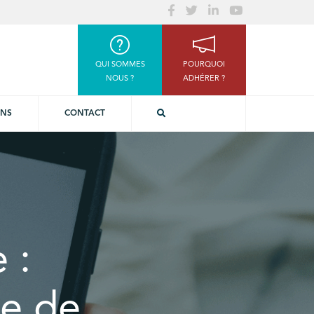
QUI SOMMES
POURQUOI
NOUS ?
ADHÉRER ?
ONS
CONTACT
 :
e de