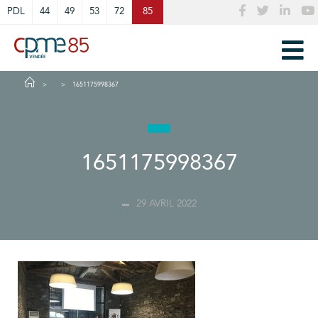
Cookies management panel
PDL
44
49
53
72
85
1651175998367
1651175998367
29 AVRIL 2022