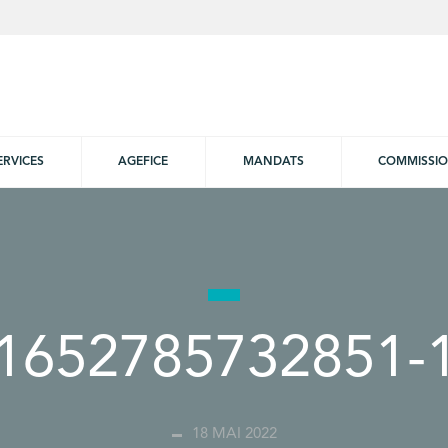
ERVICES
AGEFICE
MANDATS
COMMISSI
1652785732851-
18 MAI 2022