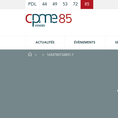
Cookies management panel
PDL
44
49
53
72
85
ACTUALITÉS
ÉVÈNEMENTS
S
1652785732851-1