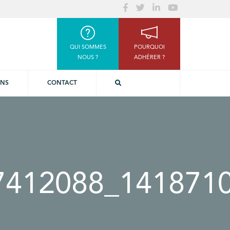
QUI SOMMES
POURQUOI
NOUS ?
ADHÉRER ?
ONS
CONTACT
7412088_1418710