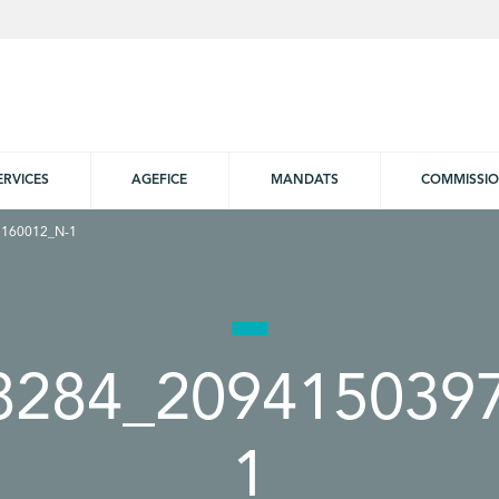
ERVICES
AGEFICE
MANDATS
COMMISSI
160012_N-1
8284_209415039
1