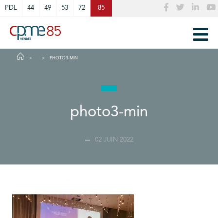
Cookies management panel
PDL
44
49
53
72
85
PHOTO3-MIN
photo3-min
02 JUIN 2022