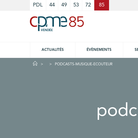
Cookies management panel
PDL
44
49
53
72
85
ACTUALITÉS
ÉVÈNEMENTS
S
PODCASTS-MUSIQUE-ECOUTEUR
podc