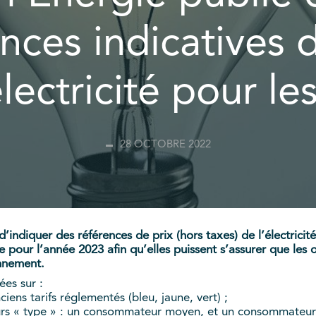
nces indicatives 
électricité pour l
28 OCTOBRE 2022
ndiquer des références de prix (hors taxes) de l’électricité
 pour l’année 2023 afin qu’elles puissent s’assurer que les o
onnement.
ées sur :
iens tarifs réglementés (bleu, jaune, vert) ;
eurs « type » : un consommateur moyen, et un consommateur