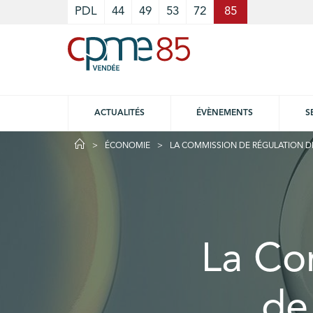
Cookies management panel
PDL
44
49
53
72
85
ACTUALITÉS
ÉVÈNEMENTS
S
ÉCONOMIE
LA COMMISSION DE RÉGULATION DE 
La Co
de