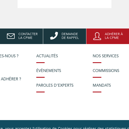
CONTACTER
DEMANDE
ADHÉRER À
LA CPME
DE RAPPEL
LA CPME
ES-NOUS ?
ACTUALITÉS
NOS SERVICES
ÉVÈNEMENTS
COMMISSIONS
 ADHÉRER ?
PAROLES D’EXPERTS
MANDATS
e, vous acceptez l’utilisation de Cookies pour réaliser des statistiques d