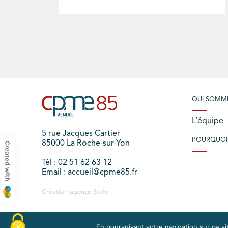
QUI SOMM
L’équipe
5 rue Jacques Cartier
POURQUOI
85000 La Roche-sur-Yon
Tél : 02 51 62 63 12
Email : accueil@cpme85.fr
Création agence
Stafe
En poursuivant votre navigation sur ce sit