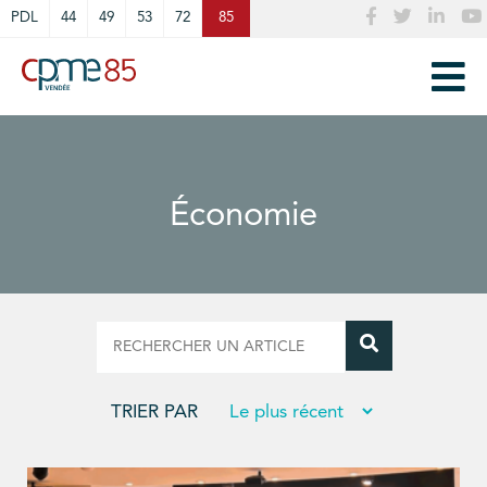
Cookies management panel
PDL
44
49
53
72
85
Économie
TRIER PAR