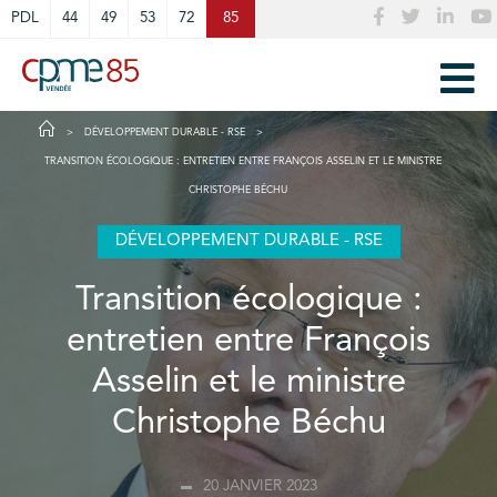
Cookies management panel
PDL
44
49
53
72
85
DÉVELOPPEMENT DURABLE - RSE
TRANSITION ÉCOLOGIQUE : ENTRETIEN ENTRE FRANÇOIS ASSELIN ET LE MINISTRE
CHRISTOPHE BÉCHU
DÉVELOPPEMENT DURABLE - RSE
Transition écologique :
entretien entre François
Asselin et le ministre
Christophe Béchu
20 JANVIER 2023