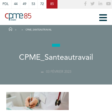
Cookies management panel
PDL
44
49
53
72
85
CPME_SANTEAUTRAVAIL
CPME_Santeautravail
03 FÉVRIER 2023