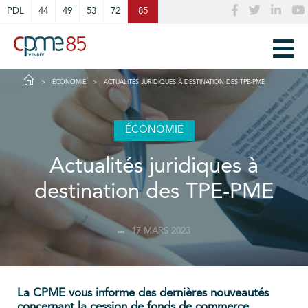
Cookies management panel
PDL
44
49
53
72
85
ÉCONOMIE
ACTUALITÉS JURIDIQUES À DESTINATION DES TPE-PME
ÉCONOMIE
Actualités juridiques à
destination des TPE-PME
17 MARS 2023
La CPME vous informe des dernières nouveautés
concernant la cession de fonds de commerce