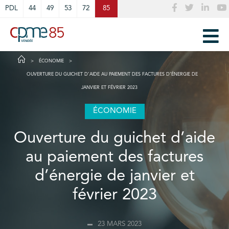
Cookies management panel
PDL
44
49
53
72
85
ÉCONOMIE
OUVERTURE DU GUICHET D’AIDE AU PAIEMENT DES FACTURES D’ÉNERGIE DE
JANVIER ET FÉVRIER 2023
ÉCONOMIE
Ouverture du guichet d’aide
au paiement des factures
d’énergie de janvier et
février 2023
23 MARS 2023