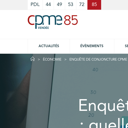
Cookies management panel
PDL
44
49
53
72
85
ACTUALITÉS
ÉVÈNEMENTS
S
ÉCONOMIE
ENQUÊTE DE CONJONCTURE CPME : 
Enquê
: quel