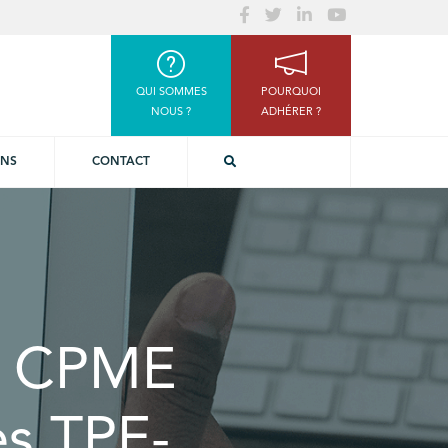
QUI SOMMES
POURQUOI
NOUS ?
ADHÉRER ?
ONS
CONTACT
e CPME
es TPE-