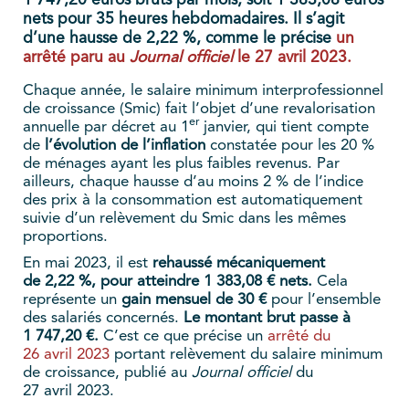
1 747,20 euros bruts par mois, soit 1 383,08 euros
nets pour 35 heures hebdomadaires. Il s’agit
d’une hausse de 2,22 %, comme le précise
un
arrêté paru au
Journal officiel
le 27 avril 2023.
Chaque année, le salaire minimum interprofessionnel
de croissance (Smic) fait l’objet d’une revalorisation
er
annuelle par décret au 1
janvier, qui tient compte
de
l’évolution de l’inflation
constatée pour les 20 %
de ménages ayant les plus faibles revenus. Par
ailleurs, chaque hausse d’au moins 2 % de l’indice
des prix à la consommation est automatiquement
suivie d’un relèvement du Smic dans les mêmes
proportions.
En mai 2023, il est
rehaussé mécaniquement
de 2,22 %, pour atteindre 1 383,08 € nets.
Cela
représente un
gain mensuel de 30 €
pour l’ensemble
des salariés concernés.
Le montant brut passe à
1 747,20 €.
C’est ce que précise un
arrêté du
26 avril 2023
portant relèvement du salaire minimum
de croissance, publié au
Journal officiel
du
27 avril 2023.