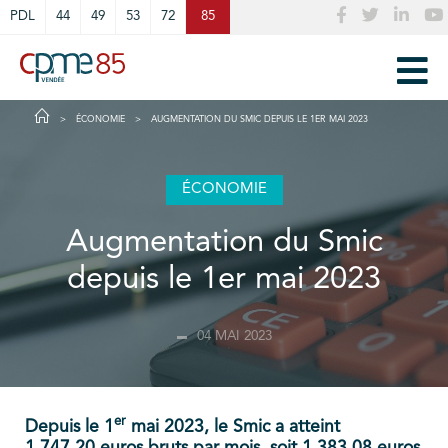
Cookies management panel
PDL
44
49
53
72
85
ÉCONOMIE
AUGMENTATION DU SMIC DEPUIS LE 1ER MAI 2023
ÉCONOMIE
Augmentation du Smic
depuis le 1er mai 2023
04 MAI 2023
er
Depuis le 1
mai 2023, le Smic a atteint