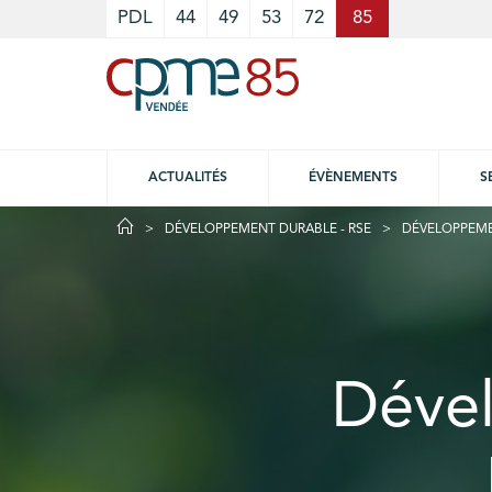
Cookies management panel
PDL
44
49
53
72
85
ACTUALITÉS
ÉVÈNEMENTS
S
DÉVELOPPEMENT DURABLE - RSE
DÉVELOPPEME
Déve