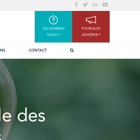
QUI SOMMES
POURQUOI
NOUS ?
ADHÉRER ?
ONS
CONTACT
e des
s