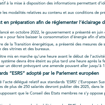
latif à la mise à disposition des informations permettant d’id
e les modalités relatives au contenu et aux conditions de p
 en préparation afin de réglementer l’éclairage d
 lancé en octobre 2022, le gouvernement a présenté en juin d
ée » pour faire baisser la consommation d’énergie afin d’att
e de la Transition énergétique, a présenté des mesures de s
e des vitrines et des bureaux.
être mis en marche qu’une heure avant le début de l’activité
e système devra être éteint au plus tard une heure après la 
 par un décret prévoyant une amende pouvant aller jusqu’à 
ndards “ESRS” adopté par le Parlement européen
l’acte délégué relatif aux standards ‘ESRS’ (‘European Sust
ses de plus de 250 salariés devront publier dès 2025, dans l
supposant que le Conseil des Etats membres ne s’y oppose pa