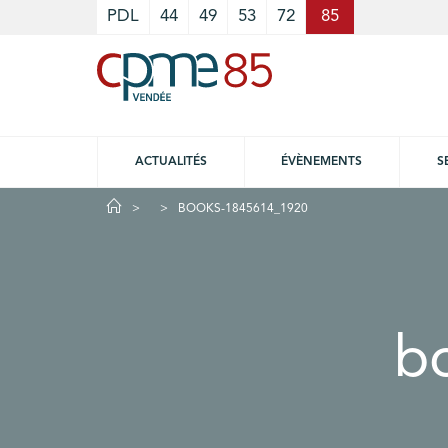
Cookies management panel
PDL
44
49
53
72
85
ACTUALITÉS
ÉVÈNEMENTS
S
BOOKS-1845614_1920
b