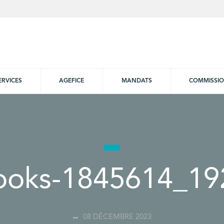
ERVICES
AGEFICE
MANDATS
COMMISSI
ooks-1845614_19
08 DÉCEMBRE 2023