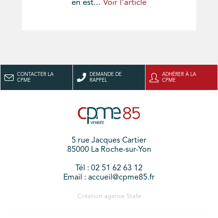
en est...
Voir l'article
CONTACTER LA
DEMANDE DE
ADHÉRER À LA
CPME
RAPPEL
CPME
5 rue Jacques Cartier
85000 La Roche-sur-Yon
Tél : 02 51 62 63 12
Email : accueil@cpme85.fr
Création agence
Stafe