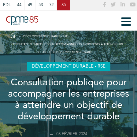
Cookies management panel
PDL
44
49
53
72
85
DÉVELOPPEMENT DURABLE - RSE
CONSULTATION PUBLIQUE POUR ACCOMPAGNER LES ENTREPRISES À ATTEINDRE UN
OBJECTIF DE DÉVELOPPEMENT DURABLE
DÉVELOPPEMENT DURABLE - RSE
Consultation publique pour
accompagner les entreprises
à atteindre un objectif de
développement durable
08 FÉVRIER 2024