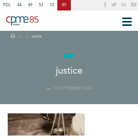
Cookies management panel
PDL
44
49
53
72
85
JUSTICE
justice
19 SEPTEMBRE 2024