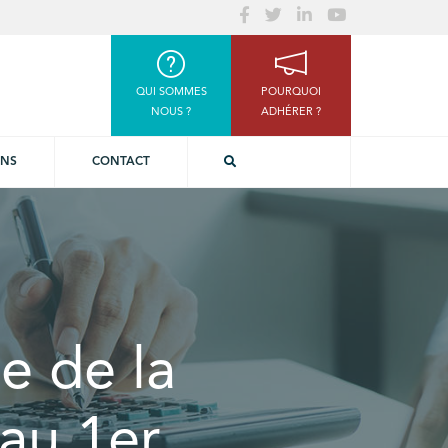
QUI SOMMES
POURQUOI
NOUS ?
ADHÉRER ?
ONS
CONTACT
e de la
’au 1er