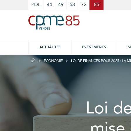
Cookies management panel
PDL
44
49
53
72
85
ACTUALITÉS
ÉVÈNEMENTS
S
ÉCONOMIE
LOI DE FINANCES POUR 2025 : LA 
Loi de
mise 