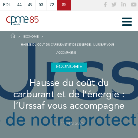
Cookies management panel
PDL
44
49
53
72
85
ÉCONOMIE
HAUSSE DU COÛT DU CARBURANT ET DE L’ÉNERGIE : L’URSSAF VOUS
ACCOMPAGNE
ÉCONOMIE
Hausse du coût du
carburant et de l’énergie :
l’Urssaf vous accompagne
11 MAI 2026