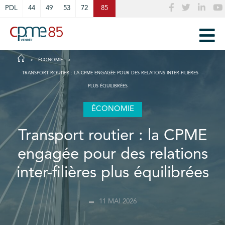
Cookies management panel
PDL
44
49
53
72
85
ÉCONOMIE
TRANSPORT ROUTIER : LA CPME ENGAGÉE POUR DES RELATIONS INTER-FILIÈRES
PLUS ÉQUILIBRÉES
ÉCONOMIE
Transport routier : la CPME
engagée pour des relations
inter-filières plus équilibrées
11 MAI 2026