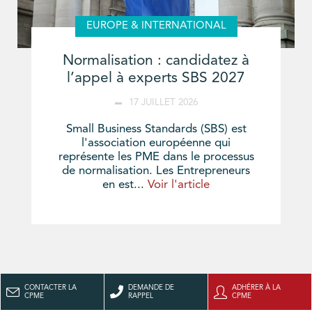
EUROPE & INTERNATIONAL
Normalisation : candidatez à
l’appel à experts SBS 2027
17 JUILLET 2026
Small Business Standards (SBS) est
l'association européenne qui
représente les PME dans le processus
de normalisation. Les Entrepreneurs
en est...
Voir l'article
CONTACTER LA
DEMANDE DE
ADHÉRER À LA
CPME
RAPPEL
CPME