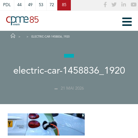
Cookies management panel
PDL
44
49
53
72
85
ELECTRIC-CAR-1458836_1920
electric-car-1458836_1920
21 MAI 2026