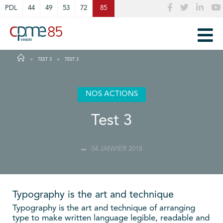
Cookies management panel
PDL
44
49
53
72
85
TEST 3
TEST 3
NOS ACTIONS
Test 3
04 JANVIER 2018
Typography is the art and technique
Typography is the art and technique of arranging
type to make written language legible, readable and