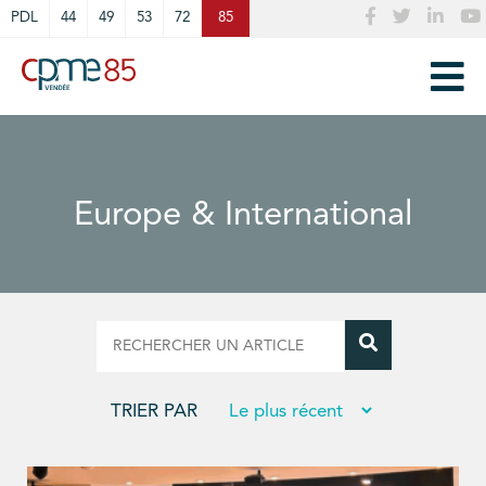
Cookies management panel
PDL
44
49
53
72
85
Europe & International
TRIER PAR