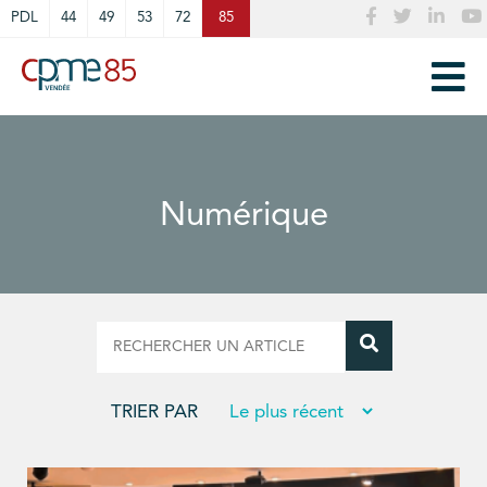
Cookies management panel
PDL
44
49
53
72
85
Numérique
TRIER PAR