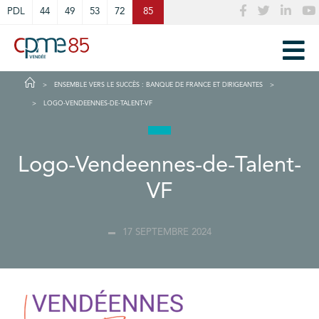
Cookies management panel
PDL
44
49
53
72
85
ENSEMBLE VERS LE SUCCÈS : BANQUE DE FRANCE ET DIRIGEANTES
LOGO-VENDEENNES-DE-TALENT-VF
Logo-Vendeennes-de-Talent-
VF
17 SEPTEMBRE 2024