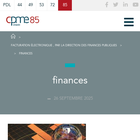
Cookies management panel
PDL
44
49
53
72
85
FACTURATION ÉLECTRONIQUE , PAR LA DIRECTION DES FINANCES PUBLIQUES
FINANCES
finances
26 SEPTEMBRE 2025