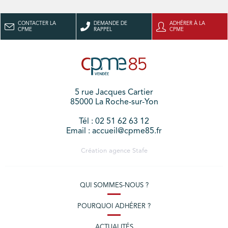
CONTACTER LA
DEMANDE DE
ADHÉRER À LA
CPME
RAPPEL
CPME
5 rue Jacques Cartier
85000 La Roche-sur-Yon
Tél : 02 51 62 63 12
Email : accueil@cpme85.fr
Création agence
Stafe
QUI SOMMES-NOUS ?
POURQUOI ADHÉRER ?
ACTUALITÉS