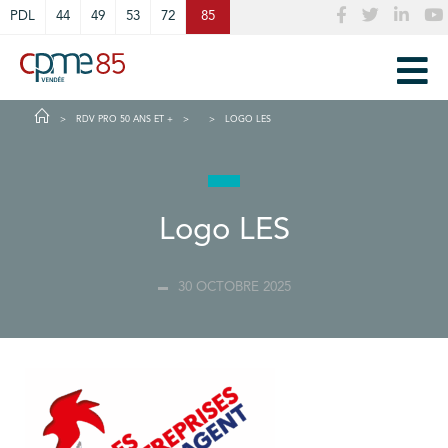
Cookies management panel
PDL
44
49
53
72
85
RDV PRO 50 ANS ET +
LOGO LES
Logo LES
30 OCTOBRE 2025