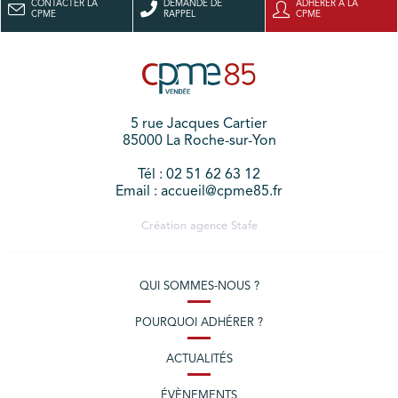
CONTACTER LA
DEMANDE DE
ADHÉRER À LA
CPME
RAPPEL
CPME
5 rue Jacques Cartier
85000 La Roche-sur-Yon
Tél : 02 51 62 63 12
Email : accueil@cpme85.fr
Création agence
Stafe
QUI SOMMES-NOUS ?
POURQUOI ADHÉRER ?
ACTUALITÉS
ÉVÈNEMENTS