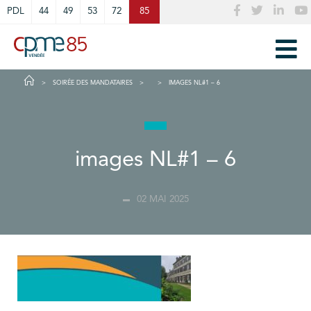
Cookies management panel
PDL
44
49
53
72
85
SOIRÉE DES MANDATAIRES
IMAGES NL#1 – 6
images NL#1 – 6
02 MAI 2025