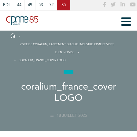
Cookies management panel
PDL
44
49
53
72
85
VISITE DE CORALIUM, LANCEMENT DU CLUB INDUSTRIE CPME ET VISITE
D'ENTREPRISE
CORALIUM_FRANCE_COVER LOGO
coralium_france_cover
LOGO
18 JUILLET 2025