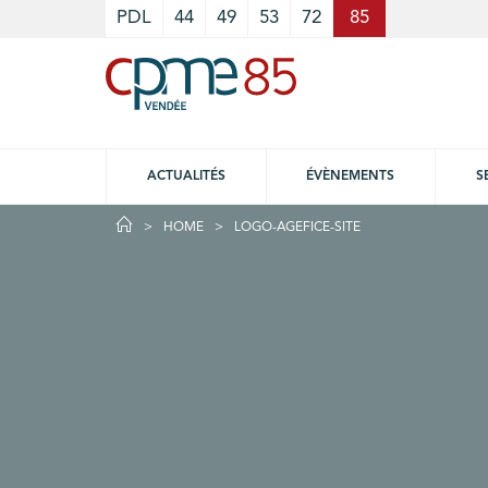
Cookies management panel
PDL
44
49
53
72
85
ACTUALITÉS
ÉVÈNEMENTS
S
HOME
LOGO-AGEFICE-SITE