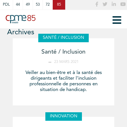
Cookies management panel
PDL
44
49
53
72
85
Archives
SANTÉ / INCLUSION
Santé / Inclusion
23 MARS 2021
Veiller au bien-être et à la santé des
dirigeants et faciliter l’inclusion
professionnelle de personnes en
situation de handicap.
INNOVATION